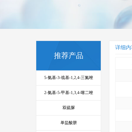
详细内
推荐产品
5-氨基-3-巯基-1,2,4-三氮唑
2-氨基-5-甲基-1,3,4-噻二唑
双硫脲
单盐酸肼