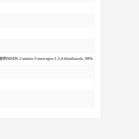
o-5-mercapto-1,3,4-thiadiazole, 98%