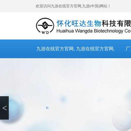
欢迎访问九游在线官方官网,九游(中国)网站！
九游在线官方官网,
九游在线官方官网,
厂
九游(中国)
九游(中国)
<