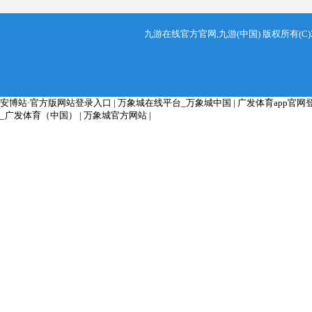
九游在线官方官网,九游(中国)
版权所有(C)2
安博站·官方版网站登录入口
|
万象城在线平台_万象城中国
|
广发体育app官网
_广发体育（中国）
|
万象城官方网站
|